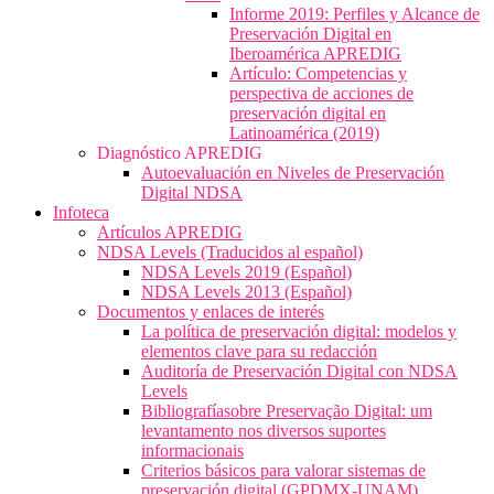
Informe 2019: Perfiles y Alcance de
Preservación Digital en
Iberoamérica APREDIG
Artículo: Competencias y
perspectiva de acciones de
preservación digital en
Latinoamérica (2019)
Diagnóstico APREDIG
Autoevaluación en Niveles de Preservación
Digital NDSA
Infoteca
Artículos APREDIG
NDSA Levels (Traducidos al español)
NDSA Levels 2019 (Español)
NDSA Levels 2013 (Español)
Documentos y enlaces de interés
La política de preservación digital: modelos y
elementos clave para su redacción
Auditoría de Preservación Digital con NDSA
Levels
Bibliografíasobre Preservação Digital: um
levantamento nos diversos suportes
informacionais
Criterios básicos para valorar sistemas de
preservación digital (GPDMX-UNAM)