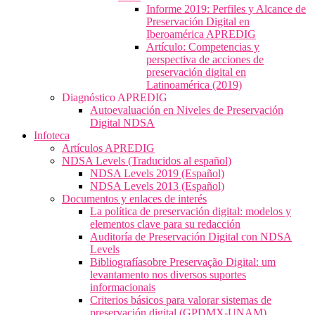
Informe 2019: Perfiles y Alcance de
Preservación Digital en
Iberoamérica APREDIG
Artículo: Competencias y
perspectiva de acciones de
preservación digital en
Latinoamérica (2019)
Diagnóstico APREDIG
Autoevaluación en Niveles de Preservación
Digital NDSA
Infoteca
Artículos APREDIG
NDSA Levels (Traducidos al español)
NDSA Levels 2019 (Español)
NDSA Levels 2013 (Español)
Documentos y enlaces de interés
La política de preservación digital: modelos y
elementos clave para su redacción
Auditoría de Preservación Digital con NDSA
Levels
Bibliografíasobre Preservação Digital: um
levantamento nos diversos suportes
informacionais
Criterios básicos para valorar sistemas de
preservación digital (GPDMX-UNAM)